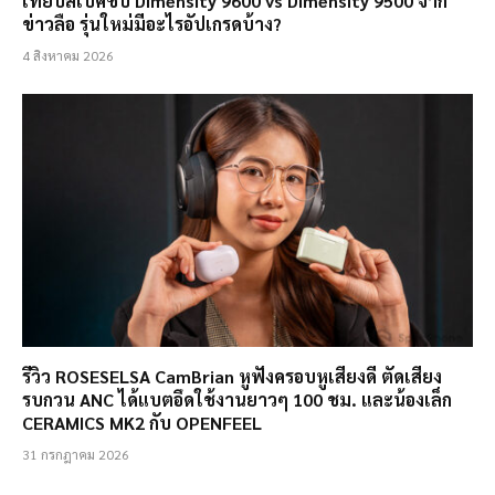
เทียบสเปคชิป Dimensity 9600 vs Dimensity 9500 จาก
ข่าวลือ รุ่นใหม่มีอะไรอัปเกรดบ้าง?
4 สิงหาคม 2026
รีวิว ROSESELSA CamBrian หูฟังครอบหูเสียงดี ตัดเสียง
รบกวน ANC ได้แบตอึดใช้งานยาวๆ 100 ชม. และน้องเล็ก
CERAMICS MK2 กับ OPENFEEL
31 กรกฎาคม 2026