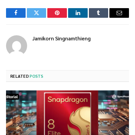
Facebook
Twitter
Pinterest
LinkedIn
Tumblr
Email
Jamikorn Singnamthieng
RELATED
POSTS