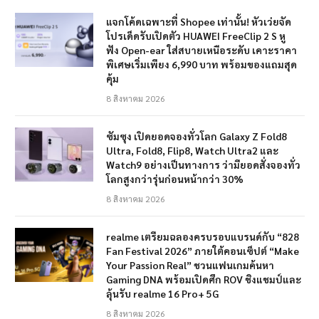
แจกโค้ดเฉพาะที่ Shopee เท่านั้น! หัวเว่ยจัด
โปรเด็ดรับเปิดตัว HUAWEI FreeClip 2 S หู
ฟัง Open-ear ใส่สบายเหนือระดับ เคาะราคา
พิเศษเริ่มเพียง 6,990 บาท พร้อมของแถมสุด
คุ้ม
8 สิงหาคม 2026
ซัมซุง เปิดยอดจองทั่วโลก Galaxy Z Fold8
Ultra, Fold8, Flip8, Watch Ultra2 และ
Watch9 อย่างเป็นทางการ ว่ามียอดสั่งจองทั่ว
โลกสูงกว่ารุ่นก่อนหน้ากว่า 30%
8 สิงหาคม 2026
realme เตรียมฉลองครบรอบแบรนด์กับ “828
Fan Festival 2026” ภายใต้คอนเซ็ปต์ “Make
Your Passion Real” ชวนแฟนเกมค้นหา
Gaming DNA พร้อมเปิดศึก ROV ชิงแชมป์และ
ลุ้นรับ realme 16 Pro+ 5G
8 สิงหาคม 2026