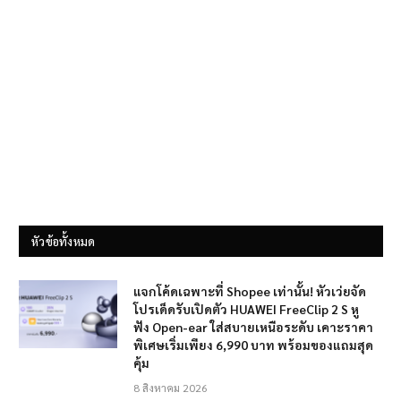
หัวข้อทั้งหมด
แจกโค้ดเฉพาะที่ Shopee เท่านั้น! หัวเว่ยจัด
โปรเด็ดรับเปิดตัว HUAWEI FreeClip 2 S หู
ฟัง Open-ear ใส่สบายเหนือระดับ เคาะราคา
พิเศษเริ่มเพียง 6,990 บาท พร้อมของแถมสุด
คุ้ม
8 สิงหาคม 2026