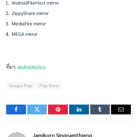
AndroidFileHost mirror
ZippyShare mirror
MediaFire mirror
MEGA mirror
ที่มา:
androidpolice
Google Play
Play Store
Facebook
Twitter
Pinterest
LinkedIn
Tumblr
Email
Jamikorn Singnamthieng