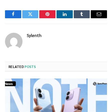
Facebook
Twitter
Pinterest
LinkedIn
Tumblr
Email
Sylenth
RELATED
POSTS