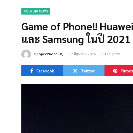
ANDROID NEWS
Game of Phone!! Huawei ตั
และ Samsung ในปี 2021 
By
SpecPhone HQ
12 มิถุนายน 2016
1,176 Views
Facebook
Twitter
Pinter