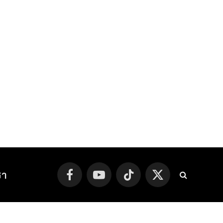
รา
Facebook
YouTube
TikTok
X
(Twitter)