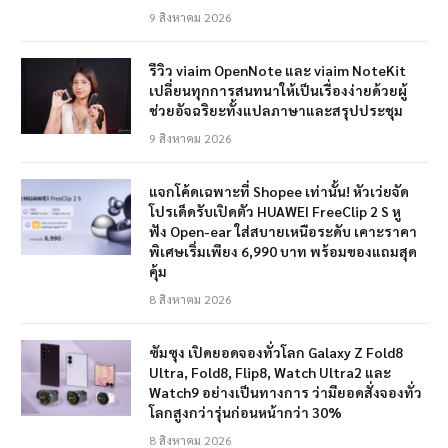
9 สิงหาคม 2026
รีวิว viaim OpenNote และ viaim NoteKit
เปลี่ยนทุกการสนทนาให้เป็นเรื่องง่ายด้วยผู้
ช่วยอัจฉริยะทั้งแปลภาษาและสรุปประชุม
9 สิงหาคม 2026
แจกโค้ดเฉพาะที่ Shopee เท่านั้น! หัวเว่ยจัด
โปรเด็ดรับเปิดตัว HUAWEI FreeClip 2 S หู
ฟัง Open-ear ใส่สบายเหนือระดับ เคาะราคา
พิเศษเริ่มเพียง 6,990 บาท พร้อมของแถมสุด
คุ้ม
8 สิงหาคม 2026
ซัมซุง เปิดยอดจองทั่วโลก Galaxy Z Fold8
Ultra, Fold8, Flip8, Watch Ultra2 และ
Watch9 อย่างเป็นทางการ ว่ามียอดสั่งจองทั่ว
โลกสูงกว่ารุ่นก่อนหน้ากว่า 30%
8 สิงหาคม 2026