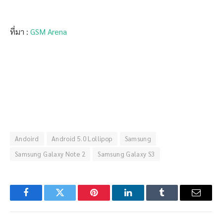
ที่มา :
GSM Arena
Andoird
Android 5.0 Lollipop
Samsung
Samsung Galaxy Note 2
Samsung Galaxy S3
Facebook
Twitter
Pinterest
LinkedIn
Tumblr
Email