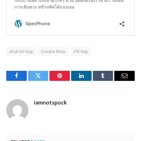
Android App
Google Maps
iOS App
Facebook
Twitter
Pinterest
LinkedIn
Tumblr
Email
Iamnotspock