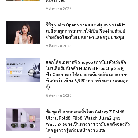
9 สิงหาคม 2026
รีวิว viaim OpenNote และ viaim NoteKit
เปลี่ยนทุกการสนทนาให้เป็นเรื่องง่ายด้วยผู้
ช่วยอัจฉริยะทั้งแปลภาษาและสรุปประชุม
9 สิงหาคม 2026
แจกโค้ดเฉพาะที่ Shopee เท่านั้น! หัวเว่ยจัด
โปรเด็ดรับเปิดตัว HUAWEI FreeClip 2 S หู
ฟัง Open-ear ใส่สบายเหนือระดับ เคาะราคา
พิเศษเริ่มเพียง 6,990 บาท พร้อมของแถมสุด
คุ้ม
8 สิงหาคม 2026
ซัมซุง เปิดยอดจองทั่วโลก Galaxy Z Fold8
Ultra, Fold8, Flip8, Watch Ultra2 และ
Watch9 อย่างเป็นทางการ ว่ามียอดสั่งจองทั่ว
โลกสูงกว่ารุ่นก่อนหน้ากว่า 30%