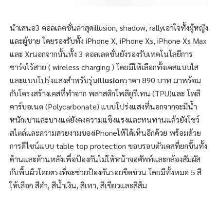
นำเสนอ3 คอลเลคชั่นล่าสุดillusion, shadow, rallyเอาใจทั้งผู้หญิง
และผู้ชาย โดยรองรับทั้ง iPhone X, iPhone Xs, iPhone Xs Max
และ Xrนอกจากนั้นทั้ง 3 คอลเลคชั่นยังรองรับเทคโนโลยีการ
ชาร์จไร้สาย ( wireless charging ) โดยมีให้เลือกทั้งเคสแบบใส
และแบบโปร่งแสงสำหรับรุ่น
illusion
ราคา 890 บาท มาพร้อม
กับโครงสร้างเคสที่ทำจาก พลาสติกโพลียูรีเทน (TPU)และ โพลี
คาร์บอเนต (Polycarbonate) แบบโปร่งแสงที่นอกจากจะมีน้ำ
หนักเบาและบางแต่ยังคงความแข็งแรงและทนทานแล้วยังโชว์
สไตล์และความสวยงามของiPhoneให้ได้เห็นอีกด้วย พร้อมด้วย
การดีไซน์แบบ table top protection ขอบรอบตัวเคสที่ยกขึ้นทั้ง
ด้านและด้านหลังเพื่อป้องกันไม่ให้หน้าจอศัพท์และกล้องสัมผัส
กับพื้นผิวโดยตรงที่จะช่วยป้องกันรอยขีดข่วน โดยมีทั้งหมด 5 สี
ให้เลือก สีดำ, สีน้ำเงิน, สีเทา, สีเขียวและสีส้ม