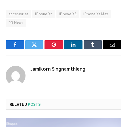
accessories
iPhone Xr
iPhone XS
iPhone Xs Max
PR News
Facebook
Twitter
Pinterest
LinkedIn
Tumblr
Email
Jamikorn Singnamthieng
RELATED
POSTS