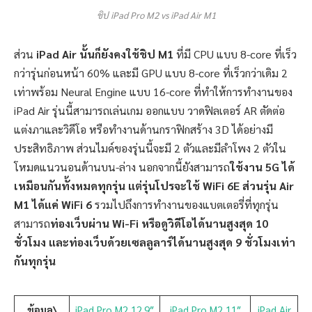
ชิป iPad Pro M2 vs iPad Air M1
ส่วน
iPad Air นั้นก็ยังคงใช้ชิป M1
ที่มี CPU แบบ 8-core ที่เร็ว
กว่ารุ่นก่อนหน้า 60% และมี GPU แบบ 8-core ที่เร็วกว่าเดิม 2
เท่าพร้อม Neural Engine แบบ 16-core ที่ทำให้การทำงานของ
iPad Air รุ่นนี้สามารถเล่นเกม ออกแบบ วาดฟิลเตอร์ AR ตัดต่อ
แต่งภาและวิดีโอ หรือทำงานด้านกราฟิกสร้าง 3D ได้อย่างมี
ประสิทธิภาพ ส่วนไมค์ของรุ่นนี้จะมี 2 ตัวและมีลำโพง 2 ตัวใน
โหมดแนวนอนด้านบน-ล่าง นอกจากนี้ยังสามารถ
ใช้งาน 5G ได้
เหมือนกันทั้งหมดทุกรุ่น แต่รุ่นโปรจะใช้ WiFi 6E ส่วนรุ่น Air
M1 ได้แค่ WiFi 6
รวมไปถึงการทำงานของแบตเตอรี่ที่ทุกรุ่น
สามารถ
ท่องเว็บผ่าน Wi-Fi หรือดูวิดีโอได้นานสูงสุด 10
ชั่วโมง และท่องเว็บด้วยเซลลูลาร์ได้นานสูงสุด 9 ชั่วโมงเท่า
กันทุกรุ่น
ข้อมูล\
iPad Pro M2 12.9″
iPad Pro M2 11″
iPad Air