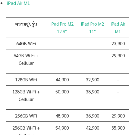
iPad Air M1
ความจุ\ รุ่น
iPad Pro M2
iPad Pro M2
iPad Air
12.9″
11″
M1
64GB WiFi
–
–
23,900
64GB Wi-Fi +
–
–
29,900
Cellular
128GB WiFi
44,900
32,900
–
128GB Wi-Fi +
50,900
38,900
–
Cellular
256GB WiFi
48,900
36,900
29,900
256GB Wi-Fi +
54,900
42,900
35,900