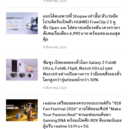
9 สิงหาคม 2026
แจกโค้ดเฉพาะที่ Shopee เท่านั้น! หัวเว่ยจัด
โปรเด็ดรับเปิดตัว HUAWEI FreeClip 2 S หู
ฟัง Open-ear ใส่สบายเหนือระดับ เคาะราคา
พิเศษเริ่มเพียง 6,990 บาท พร้อมของแถมสุด
คุ้ม
8 สิงหาคม 2026
ซัมซุง เปิดยอดจองทั่วโลก Galaxy Z Fold8
Ultra, Fold8, Flip8, Watch Ultra2 และ
Watch9 อย่างเป็นทางการ ว่ามียอดสั่งจองทั่ว
โลกสูงกว่ารุ่นก่อนหน้ากว่า 30%
8 สิงหาคม 2026
realme เตรียมฉลองครบรอบแบรนด์กับ “828
Fan Festival 2026” ภายใต้คอนเซ็ปต์ “Make
Your Passion Real” ชวนแฟนเกมค้นหา
Gaming DNA พร้อมเปิดศึก ROV ชิงแชมป์และ
ลุ้นรับ realme 16 Pro+ 5G