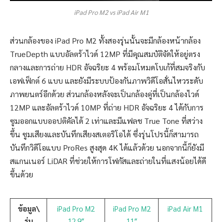
iPad Pro M2 vs iPad Air M1
ส่วนกล้องของ iPad Pro M2 ทั้งสองรุ่นนั้นจะมีกล้องหน้ากล้อง
TrueDepth แบบอัลตร้าไวด์ 12MP ที่มีคุณสมบัติจัดให้อยู่ตรง
กลางและการถ่าย HDR อัจฉริยะ 4 พร้อมโหมดโบเก้ที่สมจริงกับ
เอฟเฟ็กต์ 6 แบบ และยังมีระบบป้องกันภาพวิดีโอสั่นไหวระดับ
ภาพยนตร์อีกด้วย ส่วนกล้องหลังจะเป็นกล้องคู่ที่เป็นกล้องไวด์
12MP และอัลตร้าไวด์ 10MP ที่ถ่าย HDR อัจฉริยะ 4 ได้กับการ
ซูมออกแบบออปติคัลได้ 2 เท่าและมีแฟลช True Tone ที่สว่าง
ขึ้น ซูมเสียงและบันทึกเสียงสเตอริโอได้ ซึ่งรุ่นโปรนี้ก็สามารถ
บันทึกวิดีโอแบบ ProRes สูงสุด 4K ได้แล้วด้วย นอกจากนี้ก็ยังมี
สแกนเนอร์ LiDAR ที่ช่วยให้การโฟกัสและถ่ายในที่แสงน้อยได้ดี
ขึ้นด้วย
ข้อมูล\
iPad Pro M2
iPad Pro M2
iPad Air M1
รุ่น
12.9″
11″