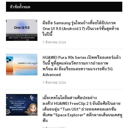
หัวข้อทั้งหมด
มือถือ Samsung รุ่นไหนบ้างที่จะได้อัปเกรด
One UI 9.0 (Android 17) เป็นเวอร์ชั่นสุดท้าย
ในปีนี้
7 สิงหาคม 2026
HUAWEI Pura 90s Series เปิดพรีออเดอร์แล้ว
วันนี้ ชูที่สุดแห่งนวัตกรรมการถ่ายภาพ
พร้อม AI อัจฉริยะและความแรงระดับ 5G
Advanced
7 สิงหาคม 2026
เมื่อเทคโนโลยีผสานศิลปะอย่าง
ลงตัว! HUAWEI FreeClip 2 S จับมือศิลปินลาย
เส้นอบอุ่น “Tum Ulit” ถ่ายทอดคอลเลกชัน
พิเศษ “Space Explorer” สลักลายเส้นบนเคสหู
ฟัง