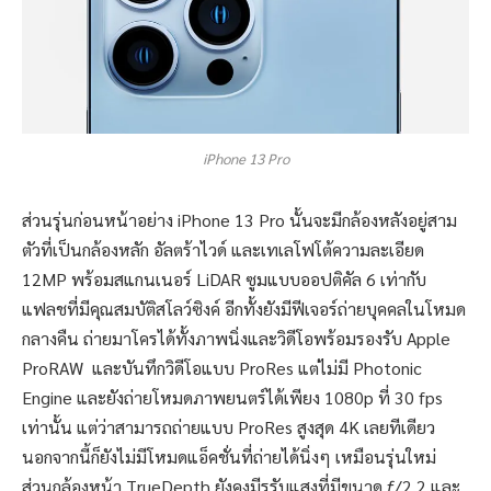
iPhone 13 Pro
ส่วนรุ่นก่อนหน้าอย่าง iPhone 13 Pro นั้นจะมีกล้องหลังอยู่สาม
ตัวที่เป็นกล้องหลัก อัลตร้าไวด์ และเทเลโฟโต้ความละเอียด
12MP พร้อมสแกนเนอร์ LiDAR ซูมแบบออปติคัล 6 เท่ากับ
แฟลชที่มีคุณสมบัติสโลว์ซิงค์ อีกทั้งยังมีฟีเจอร์ถ่ายบุคคลในโหมด
กลางคืน ถ่ายมาโครได้ทั้งภาพนิ่งและวิดีโอพร้อมรองรับ Apple
ProRAW และบันทึกวิดีโอแบบ ProRes แต่ไม่มี Photonic
Engine และยังถ่ายโหมดภาพยนตร์ได้เพียง 1080p ที่ 30 fps
เท่านั้น แต่ว่าสามารถถ่ายแบบ ProRes สูงสุด 4K เลยทีเดียว
นอกจากนี้ก็ยังไม่มีโหมดแอ็คชั่นที่ถ่ายได้นิ่งๆ เหมือนรุ่นใหม่
ส่วนกล้องหน้า TrueDepth ยังคงมีรูรับแสงที่มีขนาด ƒ/2.2 และ