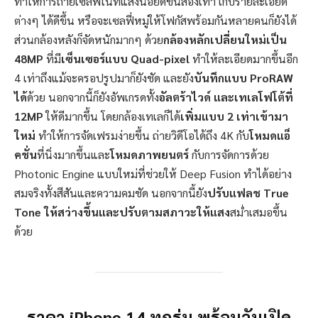
ทำให้การถ่ายเซลฟี่ในที่แสงน้อยดีขึ้นสองเท่า เก็บรายละเอียด
ต่างๆ ได้ดีขึ้น หรือจะเซลฟี่หมู่ให้โฟกัสพร้อมกันหลายคนก็ยังได้
ส่วนกล้องหลังก็จัดหนักมากๆ ด้วย
กล้องหลักเปลี่ยนใหม่เป็น
48MP
ที่มี
เซ็นเซอร์แบบ Quad-pixel
ทำให้ละเอียดมากขึ้นอีก
4 เท่าถึงแม้จะครอปรูปมาก็ยังชัด และยัง
บันทึกแบบ ProRAW
ได้
ด้วย นอกจากนี้ก็ยังอัพเกรดทั้ง
อัลตร้าไวด์ และเทเลโฟโต้ที่
12MP
ให้ดีมากขึ้น โดยกล้องเทเลก็ได้
เพิ่มแบบ 2 เท่าเข้ามา
ใหม่
ทำให้การจัดเฟรมง่ายขึ้น ถ่ายวิดีโอได้ถึง 4K กับ
โหมดแอ็
คชั่น
ที่นิ่งมากขึ้นและ
โหมดภาพยนตร์
กับการจัดการด้วย
Photonic Engine แบบใหม่ที่ช่วยให้ Deep Fusion ทำได้อย่าง
สมจริงทั้งสีสันและความคมชัด นอกจากนี้ยัง
ปรับแฟลช True
Tone ให้สว่างขึ้นและปรับตามสภาวะให้แสง
สม่ำเสมอขึ้น
ด้วย
ราคา iPhone 14 ทุกรุ่น พร้อมวันเปิด