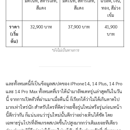
มิดไนท์, สตาร์ไลท์,
มิดไนท์, สตาร์ไลท์,
แบล็ค, เงิน,
แ
สีแดง
สีแดง
ทอง, สีม่วง
ท
เข้ม
ราคา
32,900 บาท
37,900 บาท
41,900
(เริ่ม
บาท
ต้น)
*ยังไม่เป็นทางการ
และทั้งหมดนี้ก็เป็นข้อมูลสเปคของ iPhone14, 14 Plus, 14 Pro
และ 14 Pro Max ทั้งหมดที่เราได้นำมาอัพเดทรุ่นล่าสุดกันในวัน
นี้ จากการเปิดตัวที่ผ่านมาเมื่อคืนนี้ ก็เรียกได้ว่าไม่ได้เกินคาดไป
มากเท่าไหร่นัก สำหรับใครที่คิดว่าจะซื้อรุ่นใหม่หรือรุ่นก่อนหน้า
นี้ดีกว่ากัน ก็แน่นอนว่ารุ่นใหม่นั้นดีกว่าอย่างเห็นได้ชัด โดย
เฉพาะรุ่นโปรที่อัพเกรดสเปคขึ้นไปสูงมากกว่าเดิมเยอะทีเดียว