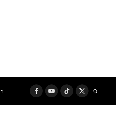
รา
Facebook
YouTube
TikTok
X
(Twitter)