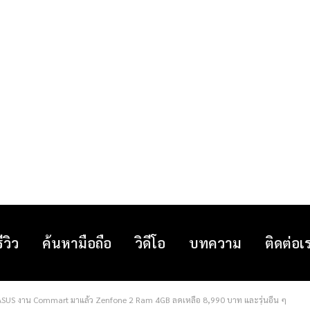
รีวิว
ค้นหามือถือ
วิดีโอ
บทความ
ติดต่อเ
 ASUS งาน Commart มาแล้ว Zenfone 2 Ram 4GB ลดเหลือ 8,990 บาท และรุ่นอื่น ๆ