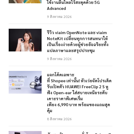
ใช้งานลื่นไหลไร้สะดุดด้วย 5G
Advanced
9 สิงหาคม 2026
รีวิว viaim OpenNote และ viaim
NoteKit เปลี่ยนทุกการสนทนาให้
เป็นเรื่องง่ายด้วยผู้ช่วยอัจฉริยะทั้ง
แปลภาษาและสรุปประชุม
9 สิงหาคม 2026
แจกโค้ดเฉพาะ
ที่ Shopee เท่านั้น! หัวเว่ยจัดโปรเด็ด
รับเปิดตัว HUAWEI FreeClip 2 S หู
ฟัง Open-ear ใส่สบายเหนือระดับ
เคาะราคาพิเศษเริ่ม
เพียง 6,990 บาท พร้อมของแถมสุด
คุ้ม
8 สิงหาคม 2026