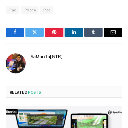
iPad
iPhone
iPod
Facebook
Twitter
Pinterest
LinkedIn
Tumblr
Email
SaManTa[GTR]
RELATED
POSTS