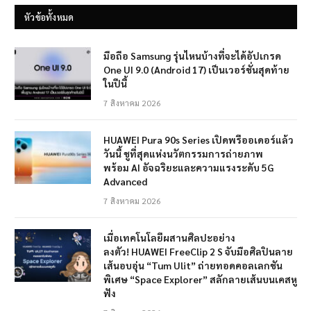
หัวข้อทั้งหมด
มือถือ Samsung รุ่นไหนบ้างที่จะได้อัปเกรด
One UI 9.0 (Android 17) เป็นเวอร์ชั่นสุดท้าย
ในปีนี้
7 สิงหาคม 2026
HUAWEI Pura 90s Series เปิดพรีออเดอร์แล้ว
วันนี้ ชูที่สุดแห่งนวัตกรรมการถ่ายภาพ
พร้อม AI อัจฉริยะและความแรงระดับ 5G
Advanced
7 สิงหาคม 2026
เมื่อเทคโนโลยีผสานศิลปะอย่าง
ลงตัว! HUAWEI FreeClip 2 S จับมือศิลปินลาย
เส้นอบอุ่น “Tum Ulit” ถ่ายทอดคอลเลกชัน
พิเศษ “Space Explorer” สลักลายเส้นบนเคสหู
ฟัง