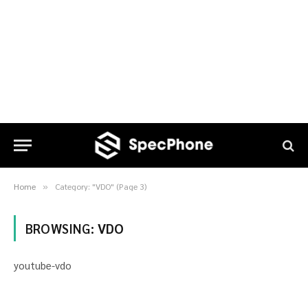
Home
Category: "VDO" (Page 3)
»
BROWSING:
VDO
youtube-vdo