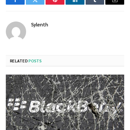
Facebook
Twitter
Pinterest
LinkedIn
Tumblr
Email
Sylenth
RELATED
POSTS