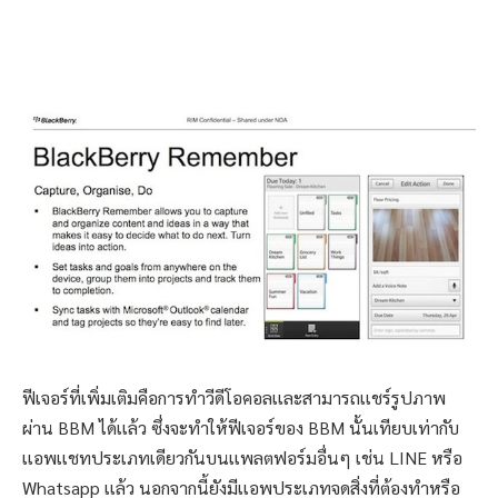
ฟีเจอร์ที่เพิ่มเติมคือการทำวีดีโอคอลเเละสามารถเเชร์รูปภาพ
ผ่าน BBM ได้เเล้ว ซึ่งจะทำให้ฟีเจอร์ของ BBM นั้นเทียบเท่ากับ
เเอพเเชทประเภทเดียวกันบนเเพลตฟอร์มอื่นๆ เช่น LINE หรือ
Whatsapp เเล้ว นอกจากนี้ยังมีเเอพประเภทจดสิ่งที่ต้องทำหรือ