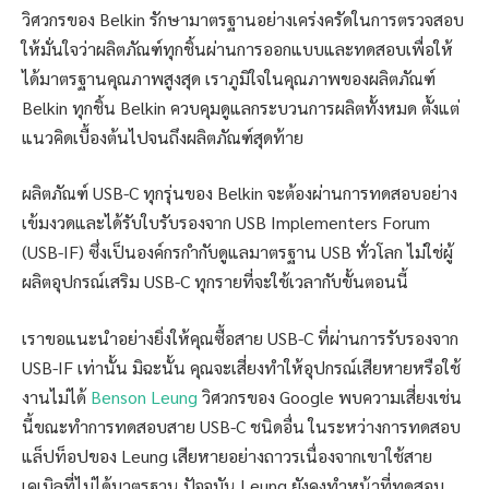
วิศวกรของ Belkin รักษามาตรฐานอย่างเคร่งครัดในการตรวจสอบ
ให้มั่นใจว่าผลิตภัณฑ์ทุกชิ้นผ่านการออกแบบและทดสอบเพื่อให้
ได้มาตรฐานคุณภาพสูงสุด เราภูมิใจในคุณภาพของผลิตภัณฑ์
Belkin ทุกชิ้น Belkin ควบคุมดูแลกระบวนการผลิตทั้งหมด ตั้งแต่
แนวคิดเบื้องต้นไปจนถึงผลิตภัณฑ์สุดท้าย
ผลิตภัณฑ์ USB-C ทุกรุ่นของ Belkin จะต้องผ่านการทดสอบอย่าง
เข้มงวดและได้รับใบรับรองจาก USB Implementers Forum
(USB-IF) ซึ่งเป็นองค์กรกำกับดูแลมาตรฐาน USB ทั่วโลก ไม่ใช่ผู้
ผลิตอุปกรณ์เสริม USB-C ทุกรายที่จะใช้เวลากับขั้นตอนนี้
เราขอแนะนำอย่างยิ่งให้คุณซื้อสาย USB-C ที่ผ่านการรับรองจาก
USB-IF เท่านั้น มิฉะนั้น คุณจะเสี่ยงทำให้อุปกรณ์เสียหายหรือใช้
งานไม่ได้
Benson Leung
วิศวกรของ Google พบความเสี่ยงเช่น
นี้ขณะทำการทดสอบสาย USB-C ชนิดอื่น ในระหว่างการทดสอบ
แล็ปท็อปของ Leung เสียหายอย่างถาวรเนื่องจากเขาใช้สาย
เคเบิลที่ไม่ได้มาตรฐาน ปัจจุบัน Leung ยังคงทำหน้าที่ทดสอบ