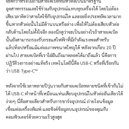
จะดีกว่าหรือไม่ถ้ามีสายเคเบิลที่มีหัวต่อเป็นมาตรฐาน
อุตสาหกรรมและใช้ร่วมกับอุปกรณ์แทบทุกเครื่องได้ โดยไม่ต้อง
เสียเวลาคิดว่าสายใดใช้กับอุปกรณ์ใด และจะยิ่งประหยัดเวลามาก
ขึ้นหากหัวต่อนั้นไม่มีด้านบนหรือล่าง เพื่อให้ไม่ต้องเสียบหัวต่อ
กลับด้านโดยไม่ตั้งใจอีก ลองนึกดูว่าจะเป็นอย่างไรถ้าสายเคเบิล
นั้นยังสามารถรองรับกระแสไฟฟ้าที่มีกำลังแรงพอสำหรับ
แล็ปท็อปหรือแม้แต่จอภาพขนาดใหญ่ได้ หลังจากเกือบ 20 ปี
ผ่านไป สายเคเบิลที่เราใฝ่ฝันถึงมาตลอดได้มาถึงแล้ว นี่คือการ
ปฏิวัติวงการอย่างแท้จริง เทคโนโลยีนี้คือ USB-C หรือที่เรียกกัน
ว่า USB Type-C™
หลังจากใช้เวลาหลายปีวุ่นวายกับสายเคเบิลหลายชนิดที่เข้ากันไม่
ได้ USB-C ทำหน้าที่เหมือนแท่นเสียบอุปกรณ์ในหัวต่ออันเดียวได้
ง่ายๆ นี่คือสายเดียวสำหรับการชาร์จอุปกรณ์ ถ่ายโอนข้อมูล
เชื่อมต่อเครื่องพิมพ์ และซิงค์ข้อมูลบนอุปกรณ์ของคุณกับ
คอมพิวเตอร์ด้วยความเร็วสูงสุด