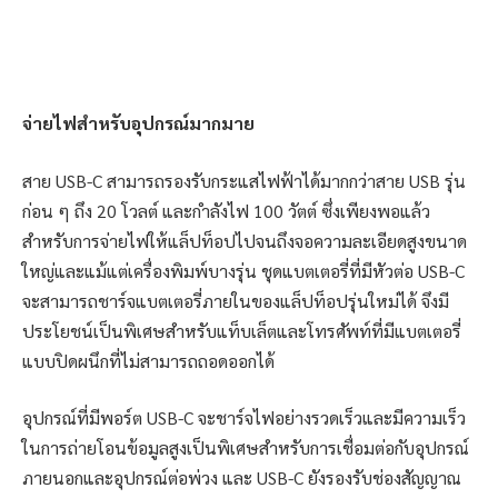
จ่ายไฟสำหรับอุปกรณ์มากมาย
สาย USB-C สามารถรองรับกระแสไฟฟ้าได้มากกว่าสาย USB รุ่น
ก่อน ๆ ถึง 20 โวลต์ และกำลังไฟ 100 วัตต์ ซึ่งเพียงพอแล้ว
สำหรับการจ่ายไฟให้แล็ปท็อปไปจนถึงจอความละเอียดสูงขนาด
ใหญ่และแม้แต่เครื่องพิมพ์บางรุ่น ชุดแบตเตอรี่ที่มีหัวต่อ USB-C
จะสามารถชาร์จแบตเตอรี่ภายในของแล็ปท็อปรุ่นใหม่ได้ จึงมี
ประโยชน์เป็นพิเศษสำหรับแท็บเล็ตและโทรศัพท์ที่มีแบตเตอรี่
แบบปิดผนึกที่ไม่สามารถถอดออกได้
อุปกรณ์ที่มีพอร์ต USB-C จะชาร์จไฟอย่างรวดเร็วและมีความเร็ว
ในการถ่ายโอนข้อมูลสูงเป็นพิเศษสำหรับการเชื่อมต่อกับอุปกรณ์
ภายนอกและอุปกรณ์ต่อพ่วง และ USB-C ยังรองรับช่องสัญญาณ