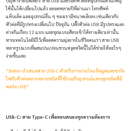
ปัญหาง่ายนิดเดียว: สาย USB และปลั๊กหัวต่อที่อุปกรณ์ส่วนใหญ่
ใช้นั้นได้เปลี่ยนไปแล้ว ตลอดหลายปีที่ผ่านมา โทรศัพท์
แท็บเล็ต และอุปกรณ์อื่น ๆ ของเรามีขนาดเล็กลง เช่นเดียวกับ
หัวต่อที่มีรูปทรงเปลี่ยนไป ปัจจุบัน ปลั๊กหัวต่อ USB มีรูปทรงแตก
ต่างกันเกือบ 12 แบบ และทุกแบบเสียบเข้าได้ทางเดียวเท่านั้น
หากเทคโนโลยีมีไว้เพื่อลดความยุ่งยากในชีวิตคนเรา สาย USB
หลากรูปแบบที่ผสมปนเปจนชวนหงุดหงิดนี้ไม่ได้ช่วยให้อะไรๆ
ง่ายขึ้นเลย
“Belkin นำเสนอสาย USB-C สำหรับการถ่ายโอนข้อมูลและชาร์จ
ไฟกับหัวต่อหลากหลายชนิดที่ใช้ร่วมกับอุปกรณ์แทบทุกชนิดที่มี
พอร์ต USB”
USB-C: สาย Type-C เพื่อตอบสนองทุกความต้องการ