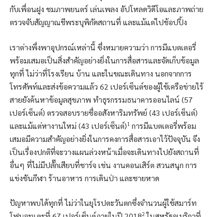
กับเพื่อนฝูง ชมภาพยนตร์ เล่นเพลง อัปโหลดวิดีโอและภาพถ่าย
ตรวจจับสัญญาณชีพระบุพิกัดสถานที่ และแม้แต่ไปช้อปปิ้ง
เราต่างพึ่งพาอุปกรณ์เหล่านี้ ซึ่งหมายความว่า การมีแบตเตอรี่
พร้อมเสมอเป็นสิ่งสำคัญอย่างยิ่งในการสื่อสารและจัดเก็บข้อมูล
ทุกที่ ไม่ว่าที่โรงเรียน บ้าน และในขณะเดินทาง นอกจากการ
โทรศัพท์และส่งข้อความแล้ว 62 เปอร์เซ็นต์ของผู้ใช้เครือข่ายไร้
สายยังค้นหาข้อมูลสุขภาพ ทำธุรกรรมธนาคารออนไลน์ (57
เปอร์เซ็นต์) ตรวจสอบรายชื่ออสังหาริมทรัพย์ (43 เปอร์เซ็นต์)
1
และแม้แต่หางานใหม่ (43 เปอร์เซ็นต์)
การมีแบตเตอรี่พร้อม
เสมอมีความสำคัญอย่างยิ่งในการคงการสื่อสารเอาไว้ปัจจุบัน จึง
เป็นเรื่องปกติที่จะวางแผนล่วงหน้าเมื่อจะเดินทางไปยังสถานที่
อื่นๆ ที่ไม่มีปลั๊กเสียบที่ชาร์จ เช่น งานคอนเสิร์ต สวนสนุก การ
แข่งขันกีฬา ร้านอาหาร การเดินป่า และชายหาด
ปัญหาพบได้ทุกที่ ไม่ว่าในยุโรปตะวันตกซึ่งจำนวนผู้ใช้สมาร์ท
2
โฟนจะแตะที่ 67 เปอร์เซ็นต์ภายในปี 2018
ในสหรัฐอเมริกาที่