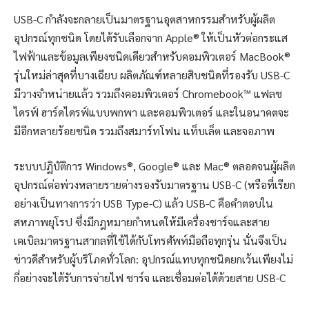
USB-C กำลังจะกลายเป็นมาตรฐานอุตสาหกรรมสำหรับผู้ผลิต
อุปกรณ์ทุกชนิด โดยได้รับเลือกจาก Apple® ให้เป็นหัวต่อกระแส
ไฟฟ้าและข้อมูลเพียงชนิดเดียวสำหรับคอมพิวเตอร์ MacBook®
รุ่นใหม่ล่าสุดที่บางเฉียบ ผลิตภัณฑ์หลายสิบชนิดที่รองรับ USB-C
มีวางจำหน่ายแล้ว รวมถึงคอมพิวเตอร์ Chromebook™ แฟลช
ไดรฟ์ ฮาร์ดไดรฟ์แบบพกพา และคอมพิวเตอร์ และในอนาคตจะ
มีอีกหลายร้อยชนิด รวมถึงสมาร์ทโฟน แท็บเล็ต และจอภาพ
ระบบปฏิบัติการ Windows®, Google® และ Mac® ตลอดจนผู้ผลิต
อุปกรณ์ต่อพ่วงหลายรายต่างรองรับมาตรฐาน USB-C (หรือที่เรียก
อย่างเป็นทางการว่า USB Type-C) แล้ว USB-C คือคำตอบใน
สหภาพยุโรป ซึ่งมีกฎหมายกำหนดให้มีเครื่องชาร์จและสาย
เคเบิลมาตรฐานสากลที่ใช้ได้กับโทรศัพท์มือถือทุกรุ่น นั่นจึงเป็น
ข่าวดีสำหรับผู้บริโภคทั่วโลก: อุปกรณ์แทบทุกชนิดยกเว้นเพียงไม่
กี่อย่างจะได้รับการจ่ายไฟ ชาร์จ และเชื่อมต่อได้ด้วยสาย USB-C