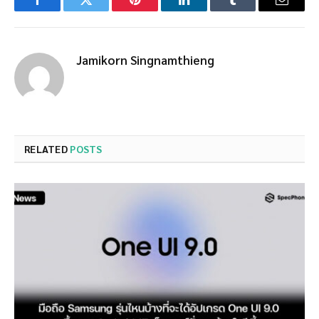
Facebook
Twitter
Pinterest
LinkedIn
Tumblr
Email
Jamikorn Singnamthieng
RELATED
POSTS