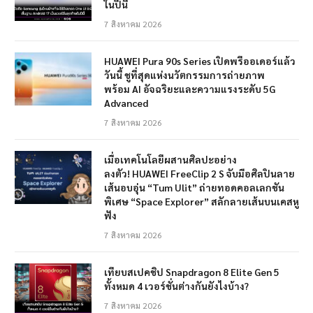
ในปีนี้
7 สิงหาคม 2026
HUAWEI Pura 90s Series เปิดพรีออเดอร์แล้ว
วันนี้ ชูที่สุดแห่งนวัตกรรมการถ่ายภาพ
พร้อม AI อัจฉริยะและความแรงระดับ 5G
Advanced
7 สิงหาคม 2026
เมื่อเทคโนโลยีผสานศิลปะอย่าง
ลงตัว! HUAWEI FreeClip 2 S จับมือศิลปินลาย
เส้นอบอุ่น “Tum Ulit” ถ่ายทอดคอลเลกชัน
พิเศษ “Space Explorer” สลักลายเส้นบนเคสหู
ฟัง
7 สิงหาคม 2026
เทียบสเปคชิป Snapdragon 8 Elite Gen 5
ทั้งหมด 4 เวอร์ชั่นต่างกันยังไงบ้าง?
7 สิงหาคม 2026