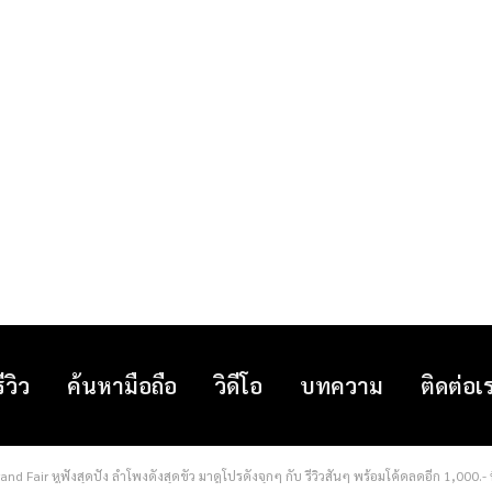
รีวิว
ค้นหามือถือ
วิดีโอ
บทความ
ติดต่อเ
rand Fair หูฟังสุดปัง ลำโพงดังสุดขั้ว มาดูโปรดังจุกๆ กับ รีวิวสั้นๆ พร้อมโค้ดลดอีก 1,000.