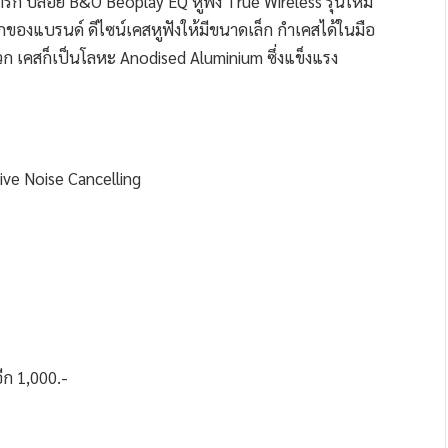
์ก ปล่อย B&O Beoplay EQ หูฟัง True Wireless รุ่นใหม่
กของแบรนด์ ดีไซน์เคสหูฟังให้มีขนาดเล็ก กำเคสได้ในมือ
 เคสก็เป็นโลหะ Anodised Aluminium ซึ่งแข็งแรง
e Noise Cancelling
อีก 1,000.-
!