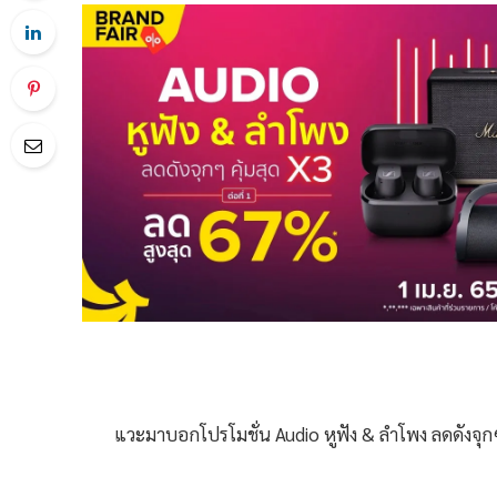
แวะมาบอกโปรโมชั่น Audio หูฟัง & ลำโพง ลดดังจุกๆ คุ