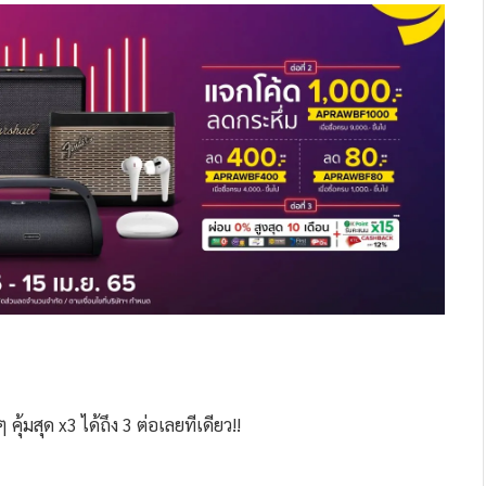
้มสุด x3 ได้ถึง 3 ต่อเลยทีเดียว!!