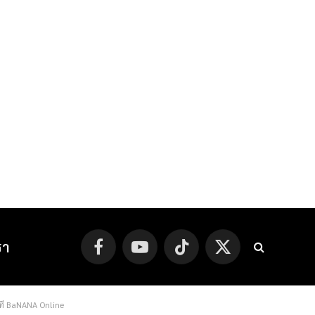
รา
Facebook
YouTube
TikTok
X
(Twitter)
- ที่ BaNANA Online