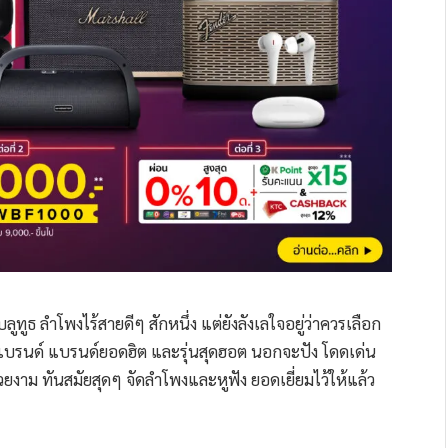
ทูธ ลำโพงไร้สายดีๆ สักหนึ่ง แต่ยังลังเลใจอยู่ว่าควรเลือก
จัดแบรนด์ แบรนด์ยอดฮิต และรุ่นสุดฮอต นอกจะปัง โดดเด่น
สวยงาม ทันสมัยสุดๆ จัดลำโพงและหูฟัง ยอดเยี่ยมไว้ให้แล้ว