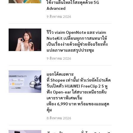
ใช้งานลื่นไหลไร้สะดุดด้วย 5G
Advanced
9 สิงหาคม 2026
รีวิว viaim OpenNote และ viaim
NoteKit เปลี่ยนทุกการสนทนาให้
เป็นเรื่องง่ายด้วยผู้ช่วยอัจฉริยะทั้ง
แปลภาษาและสรุปประชุม
9 สิงหาคม 2026
แจกโค้ดเฉพาะ
ที่ Shopee เท่านั้น! หัวเว่ยจัดโปรเด็ด
รับเปิดตัว HUAWEI FreeClip 2 S หู
ฟัง Open-ear ใส่สบายเหนือระดับ
เคาะราคาพิเศษเริ่ม
เพียง 6,990 บาท พร้อมของแถมสุด
คุ้ม
8 สิงหาคม 2026