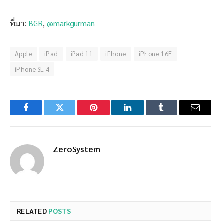
ที่มา:
BGR
,
@markgurman
Apple
iPad
iPad 11
iPhone
iPhone 16E
iPhone SE 4
Facebook
Twitter
Pinterest
LinkedIn
Tumblr
Email
ZeroSystem
RELATED
POSTS