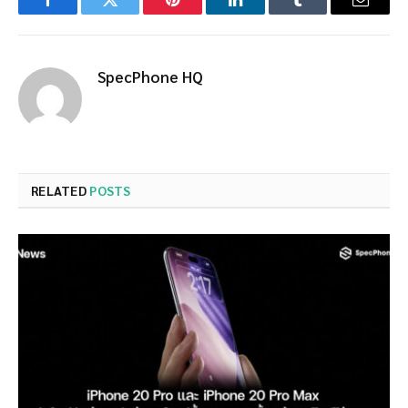
Facebook
Twitter
Pinterest
LinkedIn
Tumblr
Email
SpecPhone HQ
RELATED
POSTS