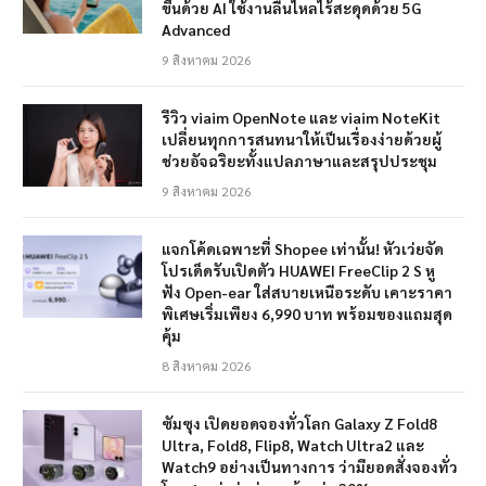
ขึ้นด้วย AI ใช้งานลื่นไหลไร้สะดุดด้วย 5G
Advanced
9 สิงหาคม 2026
รีวิว viaim OpenNote และ viaim NoteKit
เปลี่ยนทุกการสนทนาให้เป็นเรื่องง่ายด้วยผู้
ช่วยอัจฉริยะทั้งแปลภาษาและสรุปประชุม
9 สิงหาคม 2026
แจกโค้ดเฉพาะที่ Shopee เท่านั้น! หัวเว่ยจัด
โปรเด็ดรับเปิดตัว HUAWEI FreeClip 2 S หู
ฟัง Open-ear ใส่สบายเหนือระดับ เคาะราคา
พิเศษเริ่มเพียง 6,990 บาท พร้อมของแถมสุด
คุ้ม
8 สิงหาคม 2026
ซัมซุง เปิดยอดจองทั่วโลก Galaxy Z Fold8
Ultra, Fold8, Flip8, Watch Ultra2 และ
Watch9 อย่างเป็นทางการ ว่ามียอดสั่งจองทั่ว