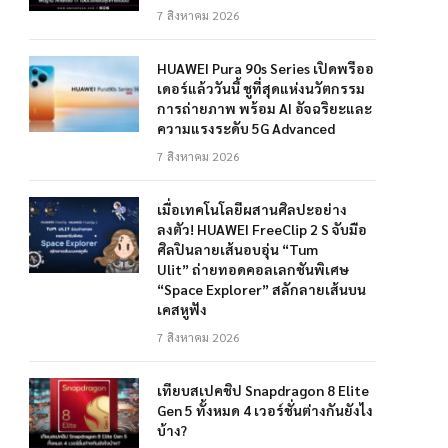
7 สิงหาคม 2026
HUAWEI Pura 90s Series เปิดพรีออ
เดอร์แล้ววันนี้ ชูที่สุดแห่งนวัตกรรม
การถ่ายภาพ พร้อม AI อัจฉริยะและ
ความแรงระดับ 5G Advanced
7 สิงหาคม 2026
เมื่อเทคโนโลยีผสานศิลปะอย่าง
ลงตัว! HUAWEI FreeClip 2 S จับมือ
ศิลปินลายเส้นอบอุ่น “Tum
Ulit” ถ่ายทอดคอลเลกชันพิเศษ
“Space Explorer” สลักลายเส้นบน
เคสหูฟัง
7 สิงหาคม 2026
เทียบสเปคชิป Snapdragon 8 Elite
Gen 5 ทั้งหมด 4 เวอร์ชั่นต่างกันยังไง
บ้าง?