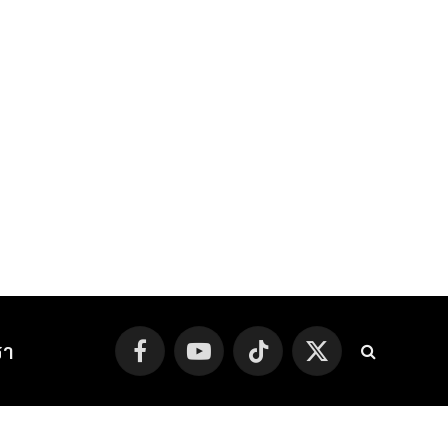
รา
Facebook
YouTube
TikTok
X
(Twitter)