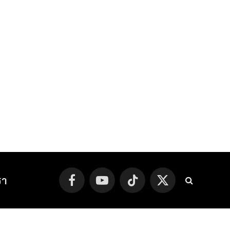
รา
Facebook
YouTube
TikTok
X
(Twitter)