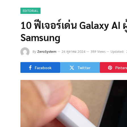
EDITORIAL
10 ฟีเจอร์เด่น Galaxy AI 
Samsung
By
ZeroSystem
26 ตุลาคม 2024
389 Views
Updated:
Facebook
Twitter
Pinter