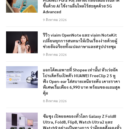
HUAWEI Pura 90s Series กล้องสมจริงฉลาด
ขึ้นด้วย AI ใช้งานลื่นไหลไร้สะดุดด้วย 5G
Advanced
9 สิงหาคม 2026
รีวิว viaim OpenNote และ viaim NoteKit
เปลี่ยนทุกการสนทนาให้เป็นเรื่องง่ายด้วยผู้
ช่วยอัจฉริยะทั้งแปลภาษาและสรุปประชุม
9 สิงหาคม 2026
แจกโค้ดเฉพาะที่ Shopee เท่านั้น! หัวเว่ยจัด
โปรเด็ดรับเปิดตัว HUAWEI FreeClip 2 S หู
ฟัง Open-ear ใส่สบายเหนือระดับ เคาะราคา
พิเศษเริ่มเพียง 6,990 บาท พร้อมของแถมสุด
คุ้ม
8 สิงหาคม 2026
ซัมซุง เปิดยอดจองทั่วโลก Galaxy Z Fold8
Ultra, Fold8, Flip8, Watch Ultra2 และ
Watch9 อย่างเป็นทางการ ว่ามียอดสั่งจองทั่ว