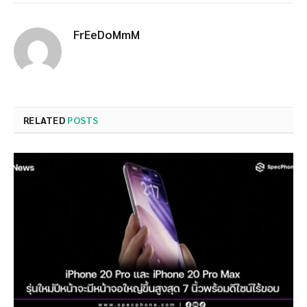
FrEeDoMmM
RELATED
POSTS