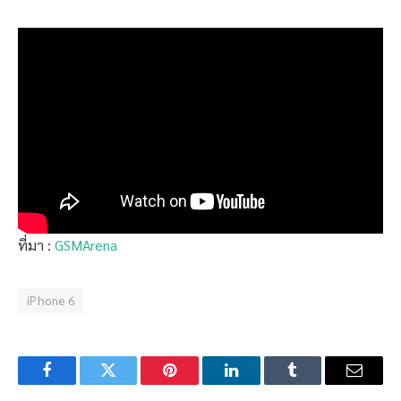
ที่มา :
GSMArena
iPhone 6
Facebook
Twitter
Pinterest
LinkedIn
Tumblr
Email