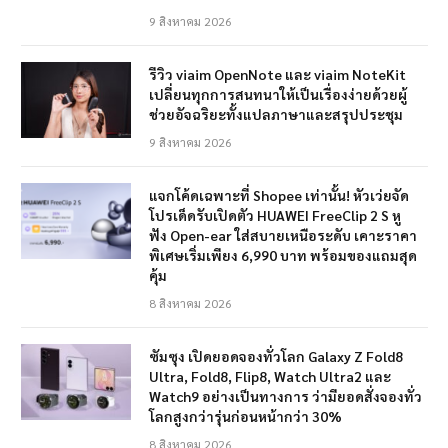
9 สิงหาคม 2026
รีวิว viaim OpenNote และ viaim NoteKit
เปลี่ยนทุกการสนทนาให้เป็นเรื่องง่ายด้วยผู้
ช่วยอัจฉริยะทั้งแปลภาษาและสรุปประชุม
9 สิงหาคม 2026
แจกโค้ดเฉพาะที่ Shopee เท่านั้น! หัวเว่ยจัด
โปรเด็ดรับเปิดตัว HUAWEI FreeClip 2 S หู
ฟัง Open-ear ใส่สบายเหนือระดับ เคาะราคา
พิเศษเริ่มเพียง 6,990 บาท พร้อมของแถมสุด
คุ้ม
8 สิงหาคม 2026
ซัมซุง เปิดยอดจองทั่วโลก Galaxy Z Fold8
Ultra, Fold8, Flip8, Watch Ultra2 และ
Watch9 อย่างเป็นทางการ ว่ามียอดสั่งจองทั่ว
โลกสูงกว่ารุ่นก่อนหน้ากว่า 30%
8 สิงหาคม 2026