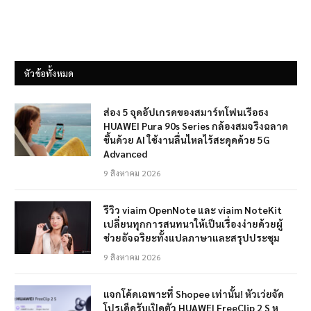
หัวข้อทั้งหมด
ส่อง 5 จุดอัปเกรดของสมาร์ทโฟนเรือธง
HUAWEI Pura 90s Series กล้องสมจริงฉลาด
ขึ้นด้วย AI ใช้งานลื่นไหลไร้สะดุดด้วย 5G
Advanced
9 สิงหาคม 2026
รีวิว viaim OpenNote และ viaim NoteKit
เปลี่ยนทุกการสนทนาให้เป็นเรื่องง่ายด้วยผู้
ช่วยอัจฉริยะทั้งแปลภาษาและสรุปประชุม
9 สิงหาคม 2026
แจกโค้ดเฉพาะที่ Shopee เท่านั้น! หัวเว่ยจัด
โปรเด็ดรับเปิดตัว HUAWEI FreeClip 2 S หู