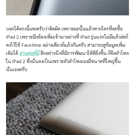
บอกได้ตรงนี้เลยครับว่าคิดผิด เพราะฉะนั้นแล้วหากใครที่จะซื้อ
iPad 2 เพราะมีกล้องเพิ่มเข้ามาอย่างที่ iPad รุ่นแรกไม่มีแล้วล่ะก็
คงไว้ใช้ Facetime อย่างเดียวก็แล้วกันครับ สามารถดูข้อมูลเพิ่ม
เติมได้
อ่านต่อที่นี่
อีกอย่างนึงที่มีการพัฒนาให้ดียิ่งขึ้น ก็คือลำโพง
ใน iPad 2 ซึ่งนั่นคงเป็นเพราะตัวลำโพงเองมีขนาดที่ใหญ่ขึ้น
นั่นเองครับ