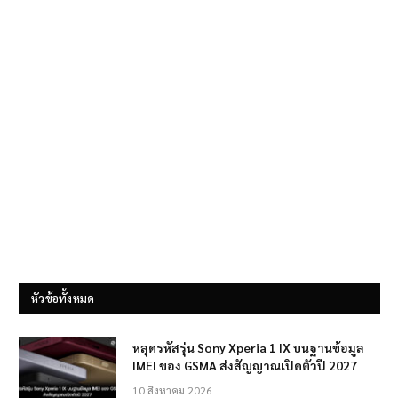
หัวข้อทั้งหมด
หลุดรหัสรุ่น Sony Xperia 1 IX บนฐานข้อมูล
IMEI ของ GSMA ส่งสัญญาณเปิดตัวปี 2027
10 สิงหาคม 2026