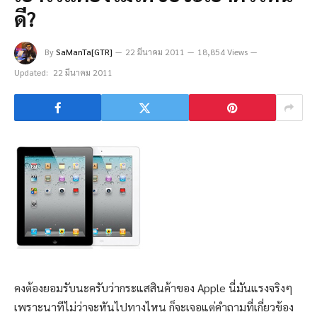
ดี?
By
SaManTa[GTR]
22 มีนาคม 2011
18,854 Views
Updated:
22 มีนาคม 2011
คงต้องยอมรับนะครับว่ากระแสสินค้าของ Apple นี่มันแรงจริงๆ
เพราะนาทีไม่ว่าจะหันไปทางไหน ก็จะเจอแต่คำถามที่เกี่ยวข้อง