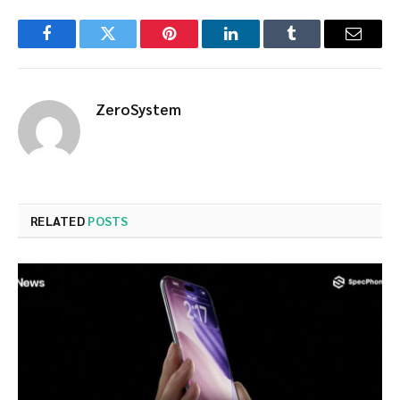
Facebook
Twitter
Pinterest
LinkedIn
Tumblr
Email
ZeroSystem
RELATED
POSTS