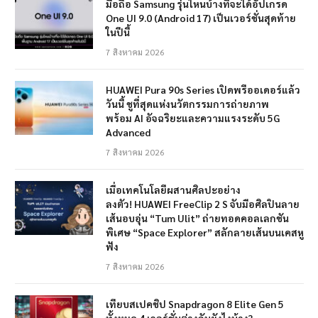
มือถือ Samsung รุ่นไหนบ้างที่จะได้อัปเกรด
One UI 9.0 (Android 17) เป็นเวอร์ชั่นสุดท้าย
ในปีนี้
7 สิงหาคม 2026
HUAWEI Pura 90s Series เปิดพรีออเดอร์แล้ว
วันนี้ ชูที่สุดแห่งนวัตกรรมการถ่ายภาพ
พร้อม AI อัจฉริยะและความแรงระดับ 5G
Advanced
7 สิงหาคม 2026
เมื่อเทคโนโลยีผสานศิลปะอย่าง
ลงตัว! HUAWEI FreeClip 2 S จับมือศิลปินลาย
เส้นอบอุ่น “Tum Ulit” ถ่ายทอดคอลเลกชัน
พิเศษ “Space Explorer” สลักลายเส้นบนเคสหู
ฟัง
7 สิงหาคม 2026
เทียบสเปคชิป Snapdragon 8 Elite Gen 5
ทั้งหมด 4 เวอร์ชั่นต่างกันยังไงบ้าง?