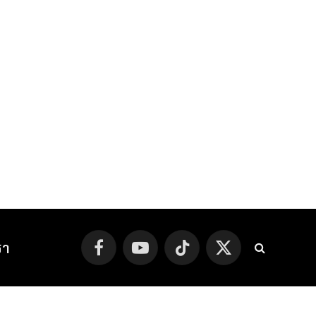
รา
Facebook
YouTube
TikTok
X
(Twitter)