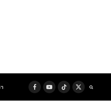
รา
Facebook
YouTube
TikTok
X
(Twitter)