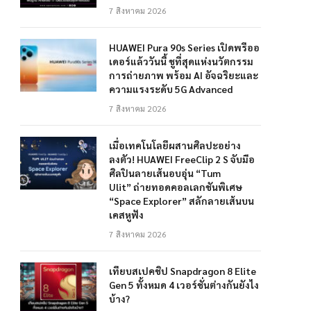
7 สิงหาคม 2026
HUAWEI Pura 90s Series เปิดพรีออ
เดอร์แล้ววันนี้ ชูที่สุดแห่งนวัตกรรม
การถ่ายภาพ พร้อม AI อัจฉริยะและ
ความแรงระดับ 5G Advanced
7 สิงหาคม 2026
เมื่อเทคโนโลยีผสานศิลปะอย่าง
ลงตัว! HUAWEI FreeClip 2 S จับมือ
ศิลปินลายเส้นอบอุ่น “Tum
Ulit” ถ่ายทอดคอลเลกชันพิเศษ
“Space Explorer” สลักลายเส้นบน
เคสหูฟัง
7 สิงหาคม 2026
เทียบสเปคชิป Snapdragon 8 Elite
Gen 5 ทั้งหมด 4 เวอร์ชั่นต่างกันยังไง
บ้าง?