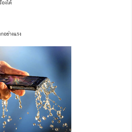
่องได้
แทกอย่างแรง