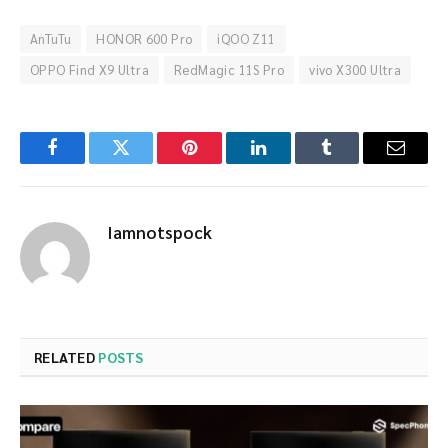
AnTuTu
HONOR 600 Pro
iQOO Z11
OPPO Find X9 Ultra
RedMagic 11S Pro
vivo X300 Ultra
Facebook
Twitter
Pinterest
LinkedIn
Tumblr
Email
Iamnotspock
RELATED
POSTS