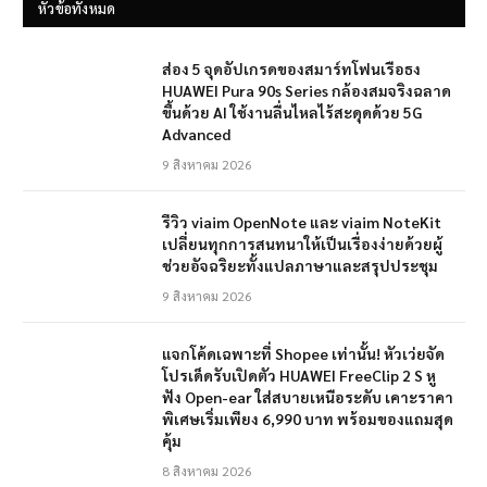
หัวข้อทั้งหมด
ส่อง 5 จุดอัปเกรดของสมาร์ทโฟนเรือธง
HUAWEI Pura 90s Series กล้องสมจริงฉลาด
ขึ้นด้วย AI ใช้งานลื่นไหลไร้สะดุดด้วย 5G
Advanced
9 สิงหาคม 2026
รีวิว viaim OpenNote และ viaim NoteKit
เปลี่ยนทุกการสนทนาให้เป็นเรื่องง่ายด้วยผู้
ช่วยอัจฉริยะทั้งแปลภาษาและสรุปประชุม
9 สิงหาคม 2026
แจกโค้ดเฉพาะที่ Shopee เท่านั้น! หัวเว่ยจัด
โปรเด็ดรับเปิดตัว HUAWEI FreeClip 2 S หู
ฟัง Open-ear ใส่สบายเหนือระดับ เคาะราคา
พิเศษเริ่มเพียง 6,990 บาท พร้อมของแถมสุด
คุ้ม
8 สิงหาคม 2026