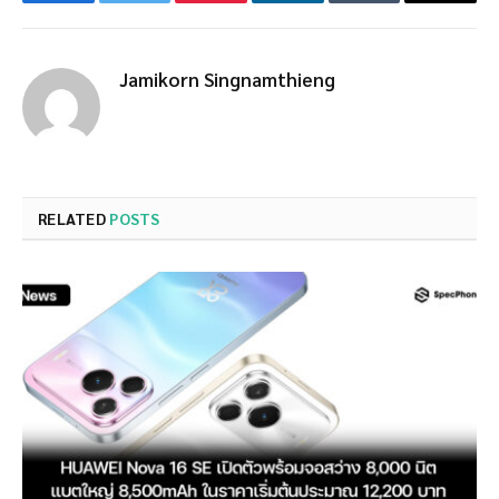
Facebook
Twitter
Pinterest
LinkedIn
Tumblr
Email
Jamikorn Singnamthieng
RELATED
POSTS