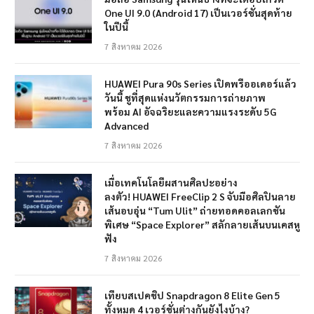
One UI 9.0 (Android 17) เป็นเวอร์ชั่นสุดท้าย
ในปีนี้
7 สิงหาคม 2026
HUAWEI Pura 90s Series เปิดพรีออเดอร์แล้ว
วันนี้ ชูที่สุดแห่งนวัตกรรมการถ่ายภาพ
พร้อม AI อัจฉริยะและความแรงระดับ 5G
Advanced
7 สิงหาคม 2026
เมื่อเทคโนโลยีผสานศิลปะอย่าง
ลงตัว! HUAWEI FreeClip 2 S จับมือศิลปินลาย
เส้นอบอุ่น “Tum Ulit” ถ่ายทอดคอลเลกชัน
พิเศษ “Space Explorer” สลักลายเส้นบนเคสหู
ฟัง
7 สิงหาคม 2026
เทียบสเปคชิป Snapdragon 8 Elite Gen 5
ทั้งหมด 4 เวอร์ชั่นต่างกันยังไงบ้าง?