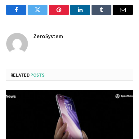
Facebook
Twitter
Pinterest
LinkedIn
Tumblr
Email
ZeroSystem
RELATED
POSTS