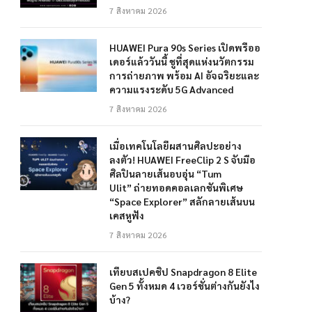
7 สิงหาคม 2026
HUAWEI Pura 90s Series เปิดพรีออ
เดอร์แล้ววันนี้ ชูที่สุดแห่งนวัตกรรม
การถ่ายภาพ พร้อม AI อัจฉริยะและ
ความแรงระดับ 5G Advanced
7 สิงหาคม 2026
เมื่อเทคโนโลยีผสานศิลปะอย่าง
ลงตัว! HUAWEI FreeClip 2 S จับมือ
ศิลปินลายเส้นอบอุ่น “Tum
Ulit” ถ่ายทอดคอลเลกชันพิเศษ
“Space Explorer” สลักลายเส้นบน
เคสหูฟัง
7 สิงหาคม 2026
เทียบสเปคชิป Snapdragon 8 Elite
Gen 5 ทั้งหมด 4 เวอร์ชั่นต่างกันยังไง
บ้าง?