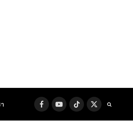
รา
Facebook
YouTube
TikTok
X
(Twitter)