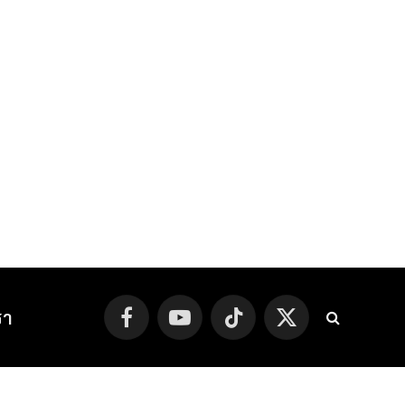
รา
Facebook
YouTube
TikTok
X
(Twitter)