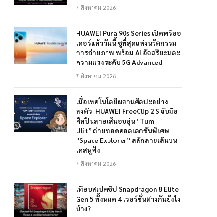
7 สิงหาคม 2026
HUAWEI Pura 90s Series เปิดพรีออ
เดอร์แล้ววันนี้ ชูที่สุดแห่งนวัตกรรม
การถ่ายภาพ พร้อม AI อัจฉริยะและ
ความแรงระดับ 5G Advanced
7 สิงหาคม 2026
เมื่อเทคโนโลยีผสานศิลปะอย่าง
ลงตัว! HUAWEI FreeClip 2 S จับมือ
ศิลปินลายเส้นอบอุ่น “Tum
Ulit” ถ่ายทอดคอลเลกชันพิเศษ
“Space Explorer” สลักลายเส้นบน
เคสหูฟัง
7 สิงหาคม 2026
เทียบสเปคชิป Snapdragon 8 Elite
Gen 5 ทั้งหมด 4 เวอร์ชั่นต่างกันยังไง
บ้าง?