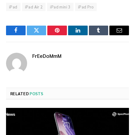
iPad
iPad Air 2
iPad mini 3
iPad Pro
Facebook
Twitter
Pinterest
LinkedIn
Tumblr
Email
FrEeDoMmM
RELATED
POSTS