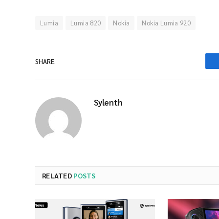
Lumia
Lumia 820
Nokia
Nokia Lumia 920
SHARE.
Sylenth
RELATED
POSTS