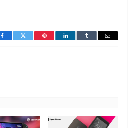
Facebook
Twitter
Pinterest
LinkedIn
Tumblr
Email