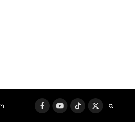
รา
Facebook
YouTube
TikTok
X
(Twitter)