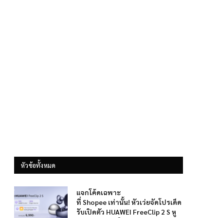
หัวข้อทั้งหมด
แจกโค้ดเฉพาะ
ที่ Shopee เท่านั้น! หัวเว่ยจัดโปรเด็ด
รับเปิดตัว HUAWEI FreeClip 2 S หู