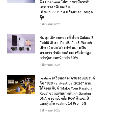
ฟัง Open-ear ใส่สบายเหนือระดับ
เคาะราคาพิเศษเริ่ม
เพียง 6,990 บาท พร้อมของแถมสุด
คุ้ม
8 สิงหาคม 2026
ซัมซุง เปิดยอดจองทั่วโลก Galaxy Z
Fold8 Ultra, Fold8, Flip8, Watch
Ultra2 และ Watch9 อย่างเป็น
ทางการ ว่ามียอดสั่งจองทั่วโลกสูง
กว่ารุ่นก่อนหน้ากว่า 30%
8 สิงหาคม 2026
realme เตรียมฉลองครบรอบแบรนด์
กับ “828 Fan Festival 2026” ภาย
ใต้คอนเซ็ปต์ “Make Your Passion
Real” ชวนแฟนเกมค้นหา Gaming
DNA พร้อมเปิดศึก ROV ชิงแชมป์
และลุ้นรับ realme 16 Pro+ 5G
8 สิงหาคม 2026