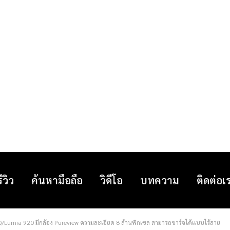
รีวิว
ค้นหามือถือ
วิดีโอ
บทความ
ติดต่อเ
0/Lumia 920 มีกล้อง Pureview ความละเอียด 8 ล้านพิกเซล สามารถชาร์จได้เเบบไร้สาย