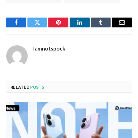
Facebook
Twitter
Pinterest
LinkedIn
Tumblr
Email
Iamnotspock
RELATED
POSTS