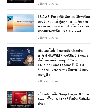
7 สิงหาคม 2026
HUAWEI Pura 90s Series เปิดพรีออ
เดอร์แล้ววันนี้ ชูที่สุดแห่งนวัตกรรม
การถ่ายภาพ พร้อม AI อัจฉริยะและ
ความแรงระดับ 5G Advanced
7 สิงหาคม 2026
เมื่อเทคโนโลยีผสานศิลปะอย่าง
ลงตัว! HUAWEI FreeClip 2 S จับมือ
ศิลปินลายเส้นอบอุ่น “Tum
Ulit” ถ่ายทอดคอลเลกชันพิเศษ
“Space Explorer” สลักลายเส้นบน
เคสหูฟัง
7 สิงหาคม 2026
เทียบสเปคชิป Snapdragon 8 Elite
Gen 5 ทั้งหมด 4 เวอร์ชั่นต่างกันยังไง
บ้าง?