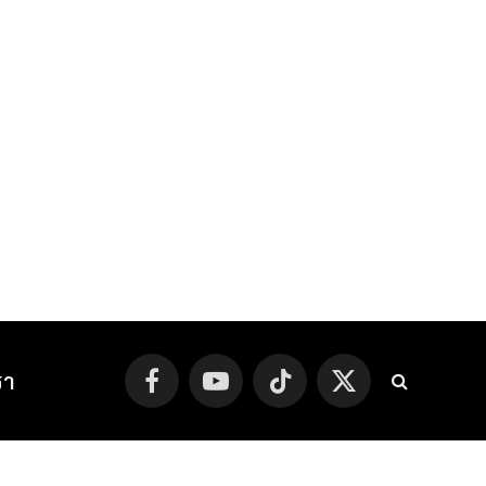
รา
Facebook
YouTube
TikTok
X
(Twitter)