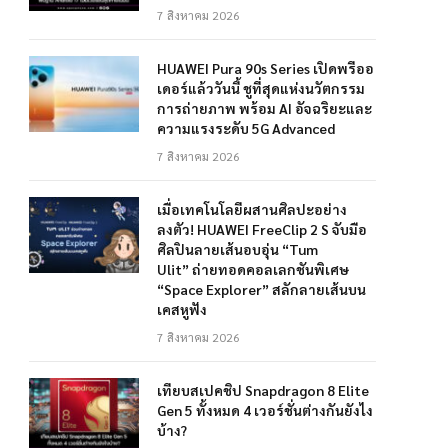
7 สิงหาคม 2026
HUAWEI Pura 90s Series เปิดพรีออ
เดอร์แล้ววันนี้ ชูที่สุดแห่งนวัตกรรม
การถ่ายภาพ พร้อม AI อัจฉริยะและ
ความแรงระดับ 5G Advanced
7 สิงหาคม 2026
เมื่อเทคโนโลยีผสานศิลปะอย่าง
ลงตัว! HUAWEI FreeClip 2 S จับมือ
ศิลปินลายเส้นอบอุ่น “Tum
Ulit” ถ่ายทอดคอลเลกชันพิเศษ
“Space Explorer” สลักลายเส้นบน
เคสหูฟัง
7 สิงหาคม 2026
เทียบสเปคชิป Snapdragon 8 Elite
Gen 5 ทั้งหมด 4 เวอร์ชั่นต่างกันยังไง
บ้าง?