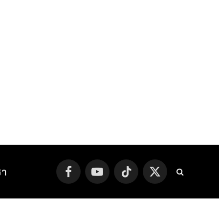
รา
Facebook
YouTube
TikTok
X
(Twitter)