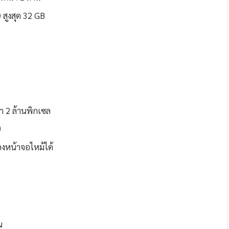
D สูงสุด 32 GB
า 2 ล้านพิกเซล
)
องหน้าจอไหม้ได้
น