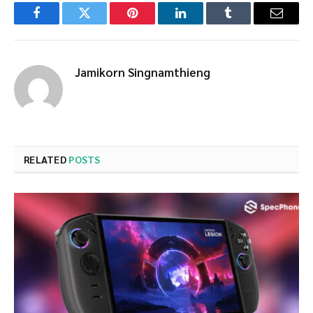
Facebook
Twitter
Pinterest
LinkedIn
Tumblr
Email
Jamikorn Singnamthieng
RELATED
POSTS