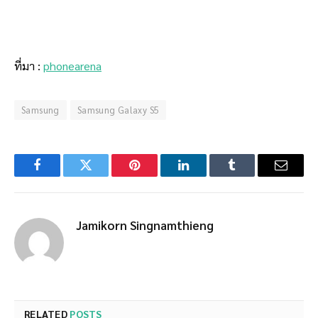
ที่มา :
phonearena
Samsung
Samsung Galaxy S5
Facebook
Twitter
Pinterest
LinkedIn
Tumblr
Email
Jamikorn Singnamthieng
RELATED
POSTS