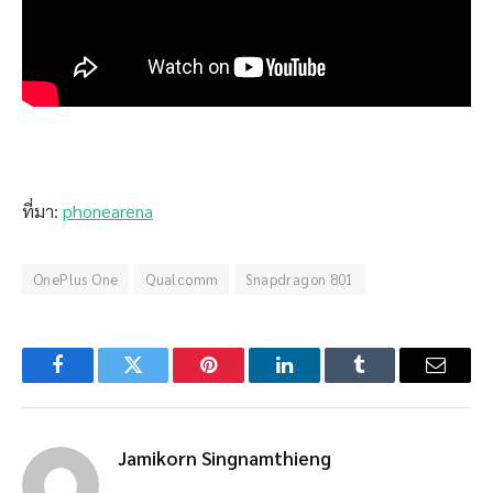
ที่มา:
phonearena
OnePlus One
Qualcomm
Snapdragon 801
Facebook
Twitter
Pinterest
LinkedIn
Tumblr
Email
Jamikorn Singnamthieng