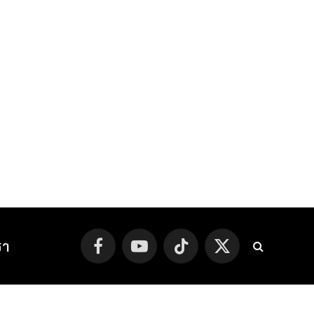
รา
Facebook
YouTube
TikTok
X
(Twitter)