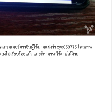
อมีโปรแกรมเมอร์ชาวจีนผู้ใช้นามแฝงว่า xyq058775 โพสภาพ
8 ลงไปเรียบร้อยแล้ว และก็สามารถใช้งานได้ด้วย