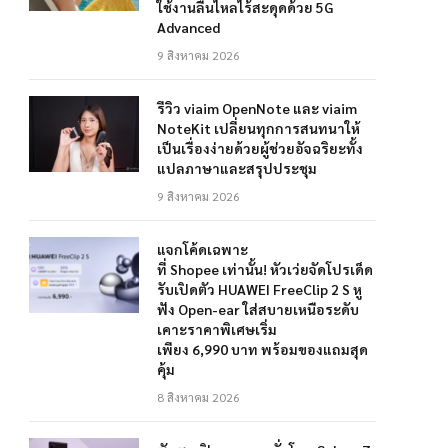
ใช้งานลื่นไหลไร้สะดุดด้วย 5G
Advanced
9 สิงหาคม 2026
รีวิว viaim OpenNote และ viaim
NoteKit เปลี่ยนทุกการสนทนาให้
เป็นเรื่องง่ายด้วยผู้ช่วยอัจฉริยะทั้ง
แปลภาษาและสรุปประชุม
9 สิงหาคม 2026
แจกโค้ดเฉพาะ
ที่ Shopee เท่านั้น! หัวเว่ยจัดโปรเด็ด
รับเปิดตัว HUAWEI FreeClip 2 S หู
ฟัง Open-ear ใส่สบายเหนือระดับ
เคาะราคาพิเศษเริ่ม
เพียง 6,990 บาท พร้อมของแถมสุด
คุ้ม
8 สิงหาคม 2026