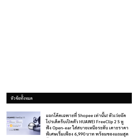
หัวข้อทั้งหมด
แจกโค้ดเฉพาะที่ Shopee เท่านั้น! หัวเว่ยจัด
โปรเด็ดรับเปิดตัว HUAWEI FreeClip 2 S หู
ฟัง Open-ear ใส่สบายเหนือระดับ เคาะราคา
พิเศษเริ่มเพียง 6,990 บาท พร้อมของแถมสุด