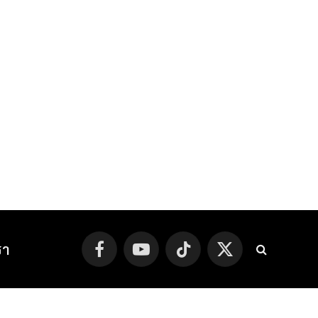
รา
Facebook
YouTube
TikTok
X
(Twitter)