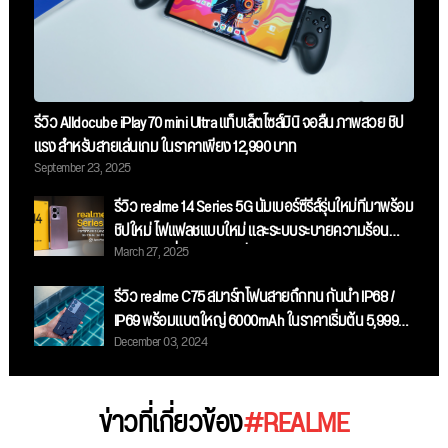
รีวิว Alldocube iPlay 70 mini Ultra แท็บเล็ตไซส์มินิ จอลื่น ภาพสวย ชิป
แรง สำหรับสายเล่นเกม ในราคาเพียง 12,990 บาท
September 23, 2025
รีวิว realme 14 Series 5G นัมเบอร์ซีรี่ส์รุ่นใหม่ที่มาพร้อม
ชิปใหม่ ไฟแฟลชแบบใหม่ และระบบระบายความร้อน
March 27, 2025
ขนาดใหญ่ที่สุด ในราคาเริ่มต้น 11,999 บาท
รีวิว realme C75 สมาร์ทโฟนสายถึกทน กันน้ำ IP68 /
IP69 พร้อมแบตใหญ่ 6000mAh ในราคาเริ่มต้น 5,999
December 03, 2024
บาท
ข่าวที่เกี่ยวข้อง
#REALME