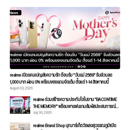
realme เปิดแคมเปญส่งความรัก ต้อนรับ “วันแม่ 2569” รับส่วนลด
1,000 บาท ผ่อน 0% พร้อมของแถมจัดเต็ม ตั้งแต่ 1-14 สิงหาคมนี้
August 03, 2026
realme ร่วมสร้างความประทับใจในงาน "BACONTIME
THE MEMORY” พร้อมพาแฟนเกมสัมผัสประสบการณ์
July 30, 2026
Gaming Master อย่างใกล้ชิด
realme Brand Shop บุกมาร์เก็ตวิลเลจสุวรรณภูมิ!เปิด