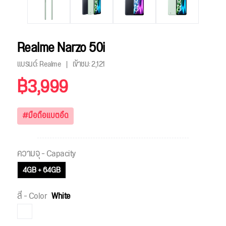
Realme Narzo 50i
แบรนด์: Realme
เข้าชม:
2,121
฿3,999
#มือถือแบตอึด
ความจุ - Capacity
4GB + 64GB
สี - Color
White