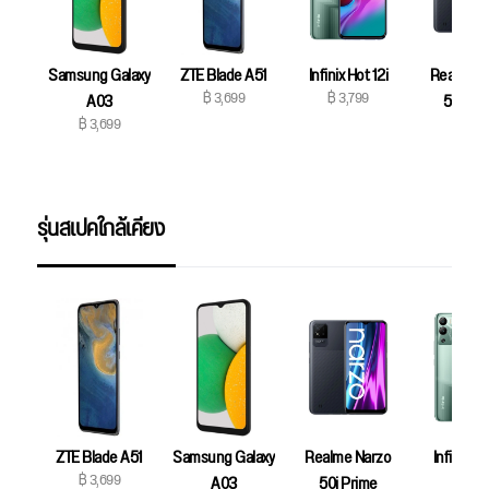
Samsung Galaxy
ZTE Blade A51
Infinix Hot 12i
Realme N
฿ 3,699
฿ 3,799
A03
50i Pri
฿ 3,699
฿ 3,79
รุ่นสเปคใกล้เคียง
ZTE Blade A51
Samsung Galaxy
Realme Narzo
Infinix Ho
฿ 3,699
฿ 3,79
A03
50i Prime