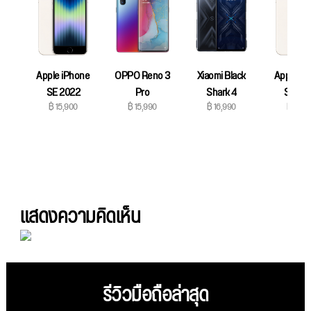
Apple iPhone
OPPO Reno 3
Xiaomi Black
Apple iP
SE 2022
Pro
Shark 4
SE 20
฿ 15,900
฿ 15,990
฿ 16,990
฿ 17,9
แสดงความคิดเห็น
รีวิวมือถือล่าสุด