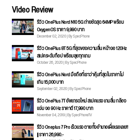
Video Review
รีวิว OnePlus Nord N10 5G ถ่ายชัดสุด 64MP พร้อม
OxygenOS ราคา 9,990 บาท
December 02, 2020 | By SpecPhone
รีวิว OnePlus 8T 5G ที่สุดของความลื่น หน้าจอ 120Hz
สเปคระดับท็อป พร้อมลุยทุกเกม
October 26, 2020 | By SpecPhone
รีวิว OnePlus Nord มือถือที่เราว่าคุ้มที่สุดในราคาไม่
เกิน 15,000 บาท
September 02, 2020 | By SpecPhone
รีวิว OnePlus 7T อัพเกรดใหม่ สเปคแรง เกมลื่น กล้อง
แจ่ม จอ 90 Hz ราคาดี 17,990 บาท
November 04, 2019 | By SpecPhoneTV
รีวิว Oneplus 7 Pro เร็วแรง ตายทั้งอำเภอเผื่อเธอเลย!!
|| ราคา 26,990.-