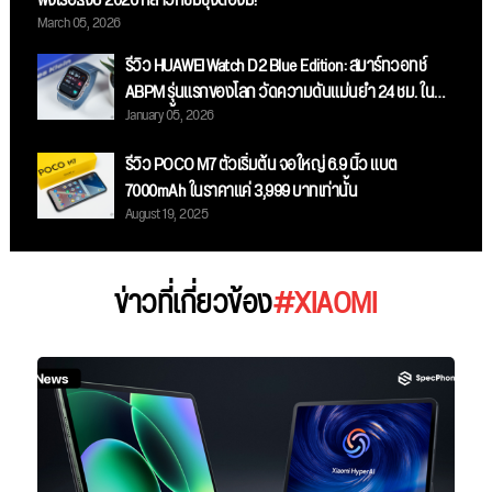
ฟังเรือธงปี 2026 ที่สาวกซัมซุงต้องมี!
March 05, 2026
รีวิว HUAWEI Watch D2 Blue Edition: สมาร์ทวอทช์
ABPM รุ่นแรกของโลก วัดความดันแม่นยำ 24 ชม. ใน
January 05, 2026
ดีไซน์สีน้ำเงินสุดสปอร์ต!
รีวิว POCO M7 ตัวเริ่มต้น จอใหญ่ 6.9 นิ้ว แบต
7000mAh ในราคาแค่ 3,999 บาทเท่านั้น
August 19, 2025
ข่าวที่เกี่ยวข้อง
#XIAOMI