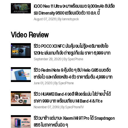
iQOO Neo 11 Ultra จะมาพร้อมแบต 9,000mAh ชิปเรือ
ธง Dimensity 9500 เตรียมเปิดตัว 10 ส.ค. นี้
August 07, 2026 | By Iamnotspock
Video Review
รีวิว POCO X3 NFC มันคุ้มจนไม่รู้จะอธิบายยังไง
120Hz เล่นเกมก็เจ๋ง ถ่ายรูปก็แจ่ม ราคา 6,999 บาท
September 28, 2020 | By SpecPhone
รีวิว Redmi Note 9 คุ้มจัด ๆ ชิป Helio G85 แบตอึด
ชาร์จไว และกล้องหลัง 4 ตัว ราคาเริ่มต้น 4,999 บาท
June 01, 2020 | By SpecPhone
รีวิว HUAWEI Band 4 จอสี ฟีเจอร์แน่น ใส่ว่ายน้ำได้
ราคา 999 บาท พร้อมเทียบ Mi Band 4 & Fit e
November 07, 2019 | By SpecPhoneTV
รีวิวมาช้า แต่มานะ Xiaomi Mi 9T Pro ได้ Snapdragon
855 ในราคาหมื่นนิด ๆ