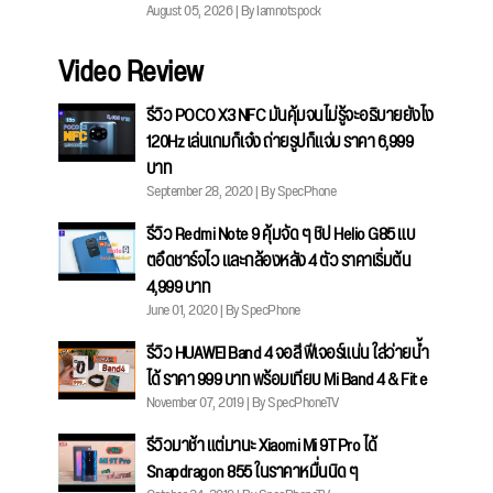
August 05, 2026 | By Iamnotspock
Video Review
รีวิว POCO X3 NFC มันคุ้มจนไม่รู้จะอธิบายยังไง
120Hz เล่นเกมก็เจ๋ง ถ่ายรูปก็แจ่ม ราคา 6,999
บาท
September 28, 2020 | By SpecPhone
รีวิว Redmi Note 9 คุ้มจัด ๆ ชิป Helio G85 แบ
ตอึดชาร์จไว และกล้องหลัง 4 ตัว ราคาเริ่มต้น
4,999 บาท
June 01, 2020 | By SpecPhone
รีวิว HUAWEI Band 4 จอสี ฟีเจอร์แน่น ใส่ว่ายน้ำ
ได้ ราคา 999 บาท พร้อมเทียบ Mi Band 4 & Fit e
November 07, 2019 | By SpecPhoneTV
รีวิวมาช้า แต่มานะ Xiaomi Mi 9T Pro ได้
Snapdragon 855 ในราคาหมื่นนิด ๆ