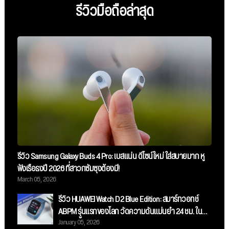
รีวิวมือถือล่าสุด
รีวิว Samsung Galaxy Buds 4 Pro: เบสแน่น ดีไซน์ใหม่ ใส่สบายมาก หู
ฟังเรือธงปี 2026 ที่สาวกซัมซุงต้องมี!
March 05, 2026
รีวิว HUAWEI Watch D2 Blue Edition: สมาร์ทวอทช์
ABPM รุ่นแรกของโลก วัดความดันแม่นยำ 24 ชม. ใน
January 05, 2026
ดีไซน์สีน้ำเงินสุดสปอร์ต!